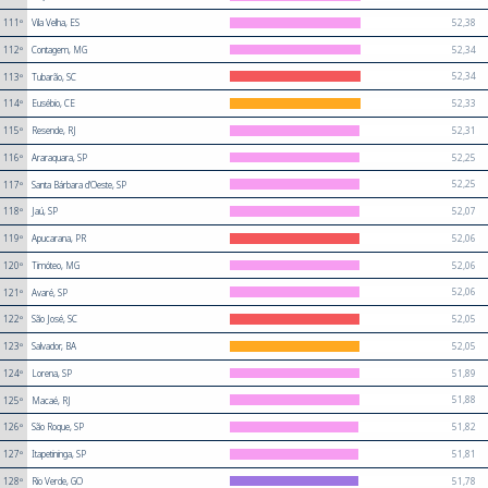
52,38
111º
Vila Velha, ES
52,34
112º
Contagem, MG
52,34
113º
Tubarão, SC
52,33
114º
Eusébio, CE
52,31
115º
Resende, RJ
52,25
116º
Araraquara, SP
52,25
117º
Santa Bárbara d'Oeste, SP
52,07
118º
Jaú, SP
52,06
119º
Apucarana, PR
52,06
120º
Timóteo, MG
52,06
121º
Avaré, SP
52,05
122º
São José, SC
52,05
123º
Salvador, BA
51,89
124º
Lorena, SP
51,88
125º
Macaé, RJ
51,82
126º
São Roque, SP
51,81
127º
Itapetininga, SP
51,78
128º
Rio Verde, GO