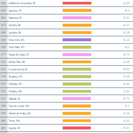
42,43
364º
Sant'Ana do Livramento, RS
42,4
365º
Igarassu, PE
42,31
366º
Itaperuna, RJ
42,31
367º
Serrinha, BA
42,28
368º
Jacobina, BA
42,22
369º
Ponta Porã, MS
42,2
370º
Porto Velho, RO
42,15
371º
Duque de Caxias, RJ
42,08
372º
Simões Filho, BA
42,05
373º
Cruzeiro do Sul, AC
41,98
374º
Bragança, PA
41,86
375º
Marituba, PA
41,85
376º
Parintins, AM
41,72
377º
Nilópolis, RJ
41,7
378º
Paço do Lumiar, MA
41,66
379º
Teixeira de Freitas, BA
41,65
380º
Timon, MA
41,61
381º
Sarandi, PR