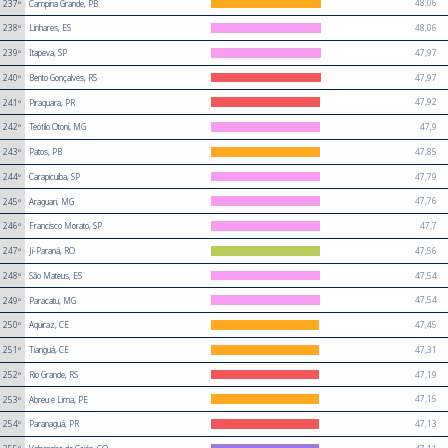
48,06
237º
Campina Grande, PB
48,06
238º
Linhares, ES
47,97
239º
Itapeva, SP
47,97
240º
Bento Gonçalves, RS
47,92
241º
Piraquara, PR
47,9
242º
Teófilo Otoni, MG
47,85
243º
Patos, PB
47,79
244º
Carapicuíba, SP
47,76
245º
Araguari, MG
47,7
246º
Francisco Morato, SP
47,56
247º
Ji-Paraná, RO
47,54
248º
São Mateus, ES
47,54
249º
Paracatu, MG
47,45
250º
Aquiraz, CE
47,31
251º
Tianguá, CE
47,19
252º
Rio Grande, RS
47,15
253º
Abreu e Lima, PE
47,13
254º
Paranaguá, PR