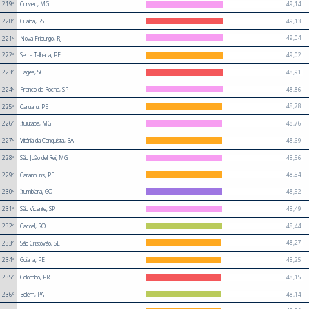
49,14
219º
Curvelo, MG
49,13
220º
Guaíba, RS
49,04
221º
Nova Friburgo, RJ
49,02
222º
Serra Talhada, PE
48,91
223º
Lages, SC
48,86
224º
Franco da Rocha, SP
48,78
225º
Caruaru, PE
48,76
226º
Ituiutaba, MG
48,69
227º
Vitória da Conquista, BA
48,56
228º
São João del Rei, MG
48,54
229º
Garanhuns, PE
48,52
230º
Itumbiara, GO
48,49
231º
São Vicente, SP
48,44
232º
Cacoal, RO
48,27
233º
São Cristóvão, SE
48,25
234º
Goiana, PE
48,15
235º
Colombo, PR
48,14
236º
Belém, PA