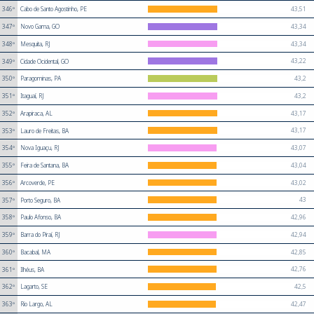
43,51
346º
Cabo de Santo Agostinho, PE
43,34
347º
Novo Gama, GO
43,34
348º
Mesquita, RJ
43,22
349º
Cidade Ocidental, GO
43,2
350º
Paragominas, PA
43,2
351º
Itaguaí, RJ
43,17
352º
Arapiraca, AL
43,17
353º
Lauro de Freitas, BA
43,07
354º
Nova Iguaçu, RJ
43,04
355º
Feira de Santana, BA
43,02
356º
Arcoverde, PE
43
357º
Porto Seguro, BA
42,96
358º
Paulo Afonso, BA
42,94
359º
Barra do Piraí, RJ
42,85
360º
Bacabal, MA
42,76
361º
Ilhéus, BA
42,5
362º
Lagarto, SE
42,47
363º
Rio Largo, AL