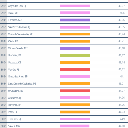
45,57
292º
Angra dos Reis, RJ
45,5
293º
Ibirité, MG
45,36
294º
Formosa, GO
45,35
295º
São Pedro da Aldeia, RJ
45,24
296º
Vitória de Santo Antão, PE
45,21
297º
Olinda, PE
45,18
298º
Várzea Grande, MT
45,17
299º
Boa Vista, RR
45,14
300º
Pacatuba, CE
45,12
301º
Viamão, RS
45,1
302º
Embu das Artes, SP
45,01
303º
Santa Cruz do Capibaribe, PE
44,97
304º
Uruguaiana, RS
44,96
305º
Araruama, RJ
44,96
306º
Barreiras, BA
44,93
307º
Picos, PI
44,9
308º
Três Rios, RJ
44,88
309º
Sabará, MG