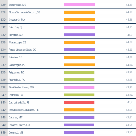
44,39
328º
Esmeraldas, MG
44,39
329º
Nossa Senhora do Socorro, SE
44,36
330º
Imperatriz, MA
44,35
331º
Cabo Frio, RJ
44,3
332º
Planaltina, GO
44,28
333º
Maranguape, CE
44,23
334º
Águas Lindas de Goiás, GO
44,08
335º
Itabaiana, SE
44,04
336º
Camaragibe, PE
43,96
337º
Ariquemes, RO
43,95
338º
Ananindeua, PA
43,93
339º
Ribeirão das Neves, MG
43,84
340º
Santarém, PA
43,7
341º
Cachoeira do Sul, RS
43,65
342º
Jaboatão dos Guararapes, PE
43,61
343º
Cáceres, MT
43,58
344º
Senador Canedo, GO
43,55
345º
Corumbá, MS