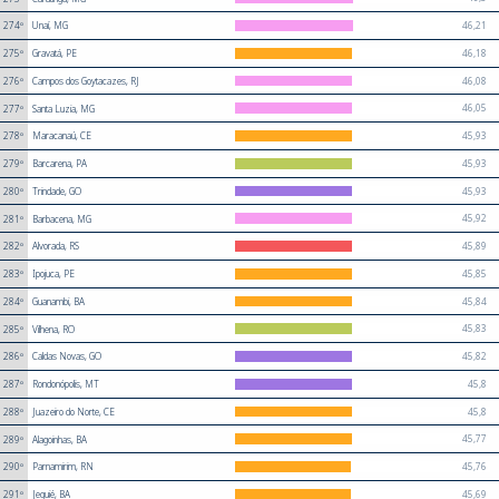
46,21
274º
Unaí, MG
46,18
275º
Gravatá, PE
46,08
276º
Campos dos Goytacazes, RJ
46,05
277º
Santa Luzia, MG
45,93
278º
Maracanaú, CE
45,93
279º
Barcarena, PA
45,93
280º
Trindade, GO
45,92
281º
Barbacena, MG
45,89
282º
Alvorada, RS
45,85
283º
Ipojuca, PE
45,84
284º
Guanambi, BA
45,83
285º
Vilhena, RO
45,82
286º
Caldas Novas, GO
45,8
287º
Rondonópolis, MT
45,8
288º
Juazeiro do Norte, CE
45,77
289º
Alagoinhas, BA
45,76
290º
Parnamirim, RN
45,69
291º
Jequié, BA