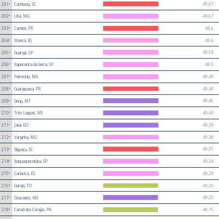
49,67
201º
Camboriú, SC
49,67
202º
Ubá, MG
49,6
203º
Cambé, PR
49,6
204º
Maricá, RJ
49,58
205º
Guarujá, SP
49,5
206º
Itapecerica da Serra, SP
49,49
207º
Patrocínio, MG
49,49
208º
Guarapuava, PR
49,46
209º
Sinop, MT
49,43
210º
Três Lagoas, MS
49,39
211º
Jataí, GO
49,38
212º
Varginha, MG
49,37
213º
Biguaçu, SC
49,34
214º
Itaquaquecetuba, SP
49,29
215º
Cariacica, ES
49,25
216º
Gurupi, TO
49,25
217º
Dourados, MS
49,15
218º
Canaã dos Carajás, PA