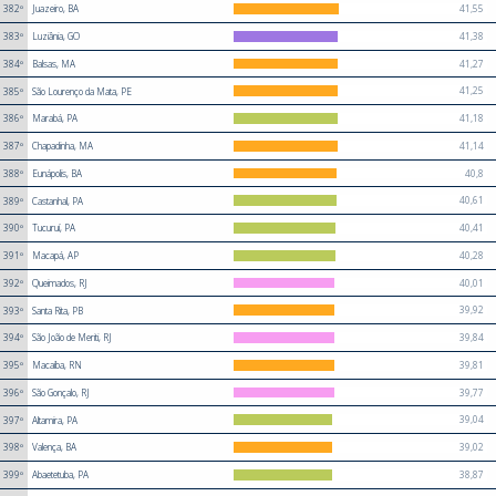
41,55
382º
Juazeiro, BA
41,38
383º
Luziânia, GO
41,27
384º
Balsas, MA
41,25
385º
São Lourenço da Mata, PE
41,18
386º
Marabá, PA
41,14
387º
Chapadinha, MA
40,8
388º
Eunápolis, BA
40,61
389º
Castanhal, PA
40,41
390º
Tucuruí, PA
40,28
391º
Macapá, AP
40,01
392º
Queimados, RJ
39,92
393º
Santa Rita, PB
39,84
394º
São João de Meriti, RJ
39,81
395º
Macaíba, RN
39,77
396º
São Gonçalo, RJ
39,04
397º
Altamira, PA
39,02
398º
Valença, BA
38,87
399º
Abaetetuba, PA