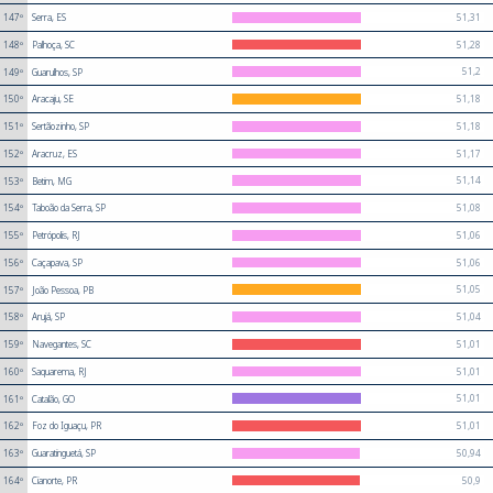
51,31
147º
Serra, ES
51,28
148º
Palhoça, SC
51,2
149º
Guarulhos, SP
51,18
150º
Aracaju, SE
51,18
151º
Sertãozinho, SP
51,17
152º
Aracruz, ES
51,14
153º
Betim, MG
51,08
154º
Taboão da Serra, SP
51,06
155º
Petrópolis, RJ
51,06
156º
Caçapava, SP
51,05
157º
João Pessoa, PB
51,04
158º
Arujá, SP
51,01
159º
Navegantes, SC
51,01
160º
Saquarema, RJ
51,01
161º
Catalão, GO
51,01
162º
Foz do Iguaçu, PR
50,94
163º
Guaratinguetá, SP
50,9
164º
Cianorte, PR