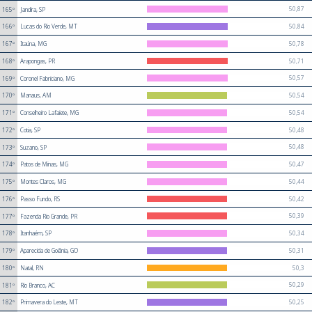
50,87
165º
Jandira, SP
50,84
166º
Lucas do Rio Verde, MT
50,78
167º
Itaúna, MG
50,71
168º
Arapongas, PR
50,57
169º
Coronel Fabriciano, MG
50,54
170º
Manaus, AM
50,54
171º
Conselheiro Lafaiete, MG
50,48
172º
Cotia, SP
50,48
173º
Suzano, SP
50,47
174º
Patos de Minas, MG
50,44
175º
Montes Claros, MG
50,42
176º
Passo Fundo, RS
50,39
177º
Fazenda Rio Grande, PR
50,34
178º
Itanhaém, SP
50,31
179º
Aparecida de Goiânia, GO
50,3
180º
Natal, RN
50,29
181º
Rio Branco, AC
50,25
182º
Primavera do Leste, MT