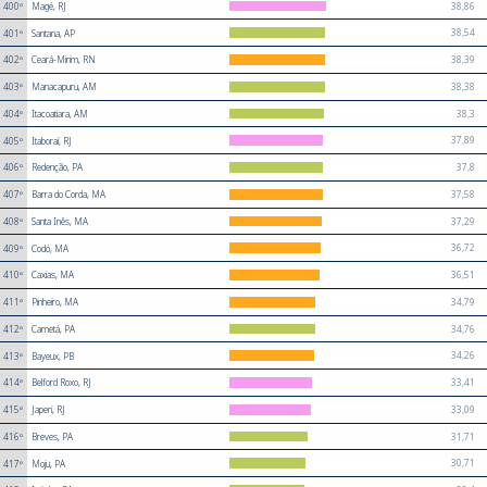
38,86
400º
Magé, RJ
38,54
401º
Santana, AP
38,39
402º
Ceará-Mirim, RN
38,38
403º
Manacapuru, AM
38,3
404º
Itacoatiara, AM
37,89
405º
Itaboraí, RJ
37,8
406º
Redenção, PA
37,58
407º
Barra do Corda, MA
37,29
408º
Santa Inês, MA
36,72
409º
Codó, MA
36,51
410º
Caxias, MA
34,79
411º
Pinheiro, MA
34,76
412º
Cametá, PA
34,26
413º
Bayeux, PB
33,41
414º
Belford Roxo, RJ
33,09
415º
Japeri, RJ
31,71
416º
Breves, PA
30,71
417º
Moju, PA