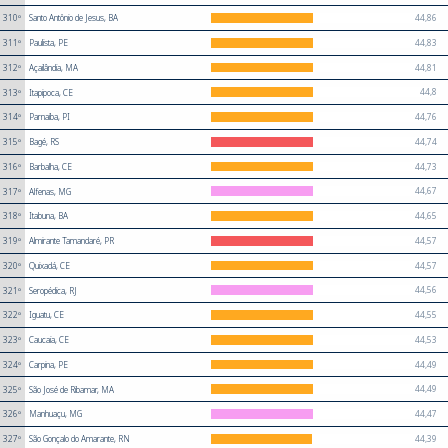
44,86
310º
Santo Antônio de Jesus, BA
44,83
311º
Paulista, PE
44,81
312º
Açailândia, MA
44,8
313º
Itapipoca, CE
44,76
314º
Parnaíba, PI
44,74
315º
Bagé, RS
44,73
316º
Barbalha, CE
44,67
317º
Alfenas, MG
44,65
318º
Itabuna, BA
44,57
319º
Almirante Tamandaré, PR
44,57
320º
Quixadá, CE
44,56
321º
Seropédica, RJ
44,55
322º
Iguatu, CE
44,53
323º
Caucaia, CE
44,49
324º
Carpina, PE
44,49
325º
São José de Ribamar, MA
44,47
326º
Manhuaçu, MG
44,39
327º
São Gonçalo do Amarante, RN