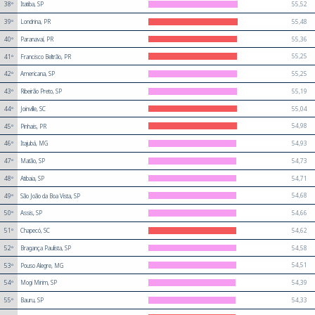
55,52
38º
Itatiba, SP
55,48
39º
Londrina, PR
55,36
40º
Paranavaí, PR
55,25
41º
Francisco Beltrão, PR
55,25
42º
Americana, SP
55,19
43º
Ribeirão Preto, SP
55,04
44º
Joinville, SC
54,98
45º
Pinhais, PR
54,93
46º
Itajubá, MG
54,73
47º
Matão, SP
54,71
48º
Atibaia, SP
54,68
49º
São João da Boa Vista, SP
54,66
50º
Assis, SP
54,62
51º
Chapecó, SC
54,58
52º
Bragança Paulista, SP
54,51
53º
Pouso Alegre, MG
54,39
54º
Mogi Mirim, SP
54,33
55º
Bauru, SP