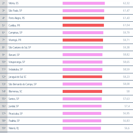
62,32
2º
Vitória, ES
61,47
3º
São Paulo, SP
61,43
4º
Porto Alegre, RS
61,04
5º
Curitiba, PR
59,79
6º
Campinas, SP
59,71
7º
Maringá, PR
59,38
8º
São Caetano do Sul, SP
58,82
9º
Barueri, SP
58,65
10º
Votuporanga, SP
58,59
11º
Indaiatuba, SP
58,23
12º
Jaraguá do Sul, SC
58,08
13º
São Bernardo do Campo, SP
58
14º
Blumenau, SC
57,63
15º
Santos, SP
57,4
16º
Jundiaí, SP
56,95
17º
Piracicaba, SP
56,83
18º
Paulínia, SP
56,6
19º
Niterói, RJ