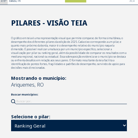
30,4
418º
Itaituba, PA
PILARES - VISÃO TEIA
O gráfico em teia é uma representação visual que permite comparar, de forma simultânea, o
desempenho dos diferentes pilares da edição de 2025. Cada eixo corresponde a um pilar, e
quanto mais próximo da borda, maior é o desempenho relativo do município naquela
dimensão. É possível realizar uma busca por um município específico, selecionar a
visualização por pilar ou ranking geral, além da possibilidade de comparar os resultados com a
mediana regional, nacional ou estadual. Essa sobreposição evidencia se o município se destaca
ou enfrenta desafios em relação aos seus pares. O formato resultante da teia facilita a
identificação de pontos fortes, fragilidades e padrões de desempenho, servindo de apoio para
decisões mais direcionadas.
Mostrando o município:
Ariquemes, RO
Buscar municípios:
Selecione o pilar: