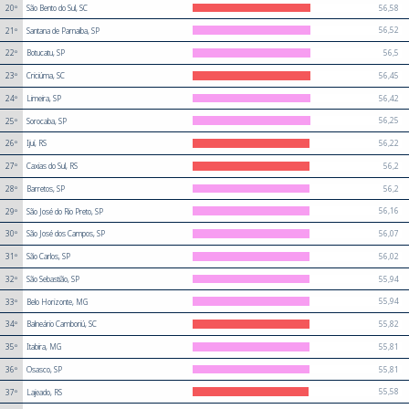
56,58
20º
São Bento do Sul, SC
56,52
21º
Santana de Parnaíba, SP
56,5
22º
Botucatu, SP
56,45
23º
Criciúma, SC
56,42
24º
Limeira, SP
56,25
25º
Sorocaba, SP
56,22
26º
Ijuí, RS
56,2
27º
Caxias do Sul, RS
56,2
28º
Barretos, SP
56,16
29º
São José do Rio Preto, SP
56,07
30º
São José dos Campos, SP
56,02
31º
São Carlos, SP
55,94
32º
São Sebastião, SP
55,94
33º
Belo Horizonte, MG
55,82
34º
Balneário Camboriú, SC
55,81
35º
Itabira, MG
55,81
36º
Osasco, SP
55,58
37º
Lajeado, RS