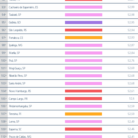
52,99
93º
Cachoeiro de Itapemirim, ES
52,98
94º
Taubaté, SP
52,95
95º
Goiânia, GO
52,94
96º
São Leopoldo, RS
52,93
97º
Fortaleza, CE
52,87
98º
Ipatinga, MG
52,84
99º
Marília, SP
52,76
100º
Poá, SP
52,69
101º
Mogi Guaçu, SP
52,68
102º
Ribeirão Pires, SP
52,68
103º
Santo André, SP
52,61
104º
Novo Hamburgo, RS
52,6
105º
Campo Largo, PR
52,59
106º
Pindamonhangaba, SP
52,59
107º
Teresina, PI
52,49
108º
Leme, SP
52,46
109º
Itapema, SC
52,41
110º
Poços de Caldas, MG