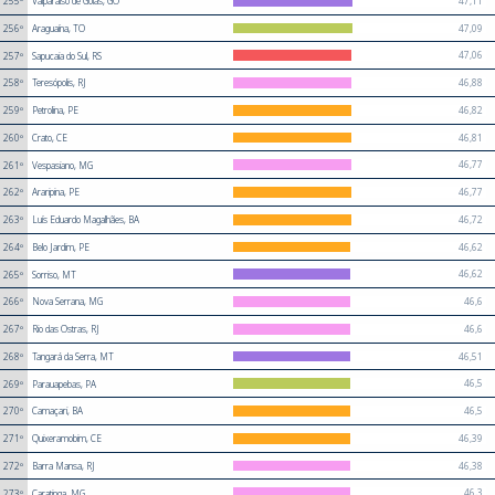
47,11
255º
Valparaíso de Goiás, GO
47,09
256º
Araguaína, TO
47,06
257º
Sapucaia do Sul, RS
46,88
258º
Teresópolis, RJ
46,82
259º
Petrolina, PE
46,81
260º
Crato, CE
46,77
261º
Vespasiano, MG
46,77
262º
Araripina, PE
46,72
263º
Luís Eduardo Magalhães, BA
46,62
264º
Belo Jardim, PE
46,62
265º
Sorriso, MT
46,6
266º
Nova Serrana, MG
46,6
267º
Rio das Ostras, RJ
46,51
268º
Tangará da Serra, MT
46,5
269º
Parauapebas, PA
46,5
270º
Camaçari, BA
46,39
271º
Quixeramobim, CE
46,38
272º
Barra Mansa, RJ
46,3
273º
Caratinga, MG