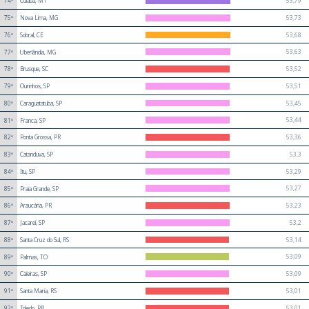
53,79
74º
Cuiabá, MT
53,73
75º
Nova Lima, MG
53,68
76º
Sobral, CE
53,63
77º
Uberlândia, MG
53,52
78º
Brusque, SC
53,51
79º
Ourinhos, SP
53,45
80º
Caraguatatuba, SP
53,44
81º
Franca, SP
53,36
82º
Ponta Grossa, PR
53,3
83º
Catanduva, SP
53,29
84º
Itu, SP
53,27
85º
Praia Grande, SP
53,23
86º
Araucária, PR
53,2
87º
Jacareí, SP
53,14
88º
Santa Cruz do Sul, RS
53,09
89º
Palmas, TO
53,09
90º
Caieiras, SP
53,01
91º
Santa Maria, RS
53,01
92º
Toledo, PR