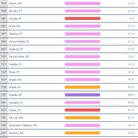
50,25
183º
Passos, MG
50,24
184º
Rio Claro, SP
50,2
185º
Gravataí, RS
50,19
186º
Araxá, MG
50,16
187º
Diadema, SP
50,12
188º
Várzea Paulista, SP
50,09
189º
Mairiporã, SP
50,05
190º
Pará de Minas, MG
50,04
191º
Ubatuba, SP
50,02
192º
Mauá, SP
49,86
193º
Muriaé, MG
49,86
194º
Maceió, AL
49,83
195º
Anápolis, GO
49,83
196º
Guarapari, ES
49,76
197º
Canoas, RS
49,75
198º
São Luís, MA
49,74
199º
Governador Valadares, MG
49,68
200º
Mossoró, RN