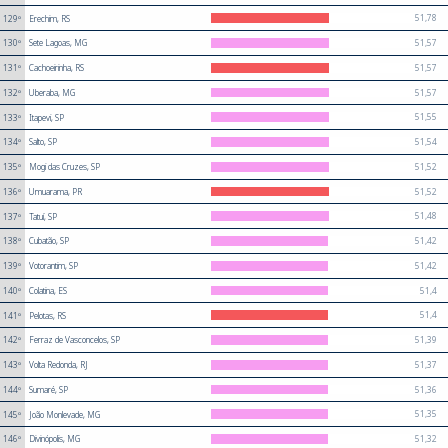
51,78
129º
Erechim, RS
51,57
130º
Sete Lagoas, MG
51,57
131º
Cachoeirinha, RS
51,57
132º
Uberaba, MG
51,55
133º
Itapevi, SP
51,54
134º
Salto, SP
51,52
135º
Mogi das Cruzes, SP
51,52
136º
Umuarama, PR
51,48
137º
Tatuí, SP
51,42
138º
Cubatão, SP
51,42
139º
Votorantim, SP
51,4
140º
Colatina, ES
51,4
141º
Pelotas, RS
51,39
142º
Ferraz de Vasconcelos, SP
51,37
143º
Volta Redonda, RJ
51,36
144º
Sumaré, SP
51,35
145º
João Monlevade, MG
51,32
146º
Divinópolis, MG