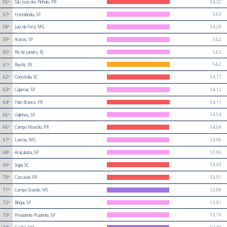
54,32
56º
São José dos Pinhais, PR
54,3
57º
Hortolândia, SP
54,29
58º
Juiz de Fora, MG
54,2
59º
Araras, SP
54,2
60º
Rio de Janeiro, RJ
54,2
61º
Recife, PE
54,17
62º
Concórdia, SC
54,12
63º
Cajamar, SP
54,11
64º
Pato Branco, PR
54,04
65º
Valinhos, SP
54,04
66º
Campo Mourão, PR
53,96
67º
Lavras, MG
53,95
68º
Araçatuba, SP
53,93
69º
Itajaí, SC
53,91
70º
Cascavel, PR
53,89
71º
Campo Grande, MS
53,81
72º
Birigui, SP
53,79
73º
Presidente Prudente, SP