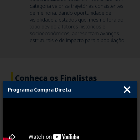
categoria valoriza trajetórias consistentes
de melhoria, dando oportunidade de
visibilidade a estados que, mesmo fora do
topo devido a fatores históricos e
socioeconômicos, apresentam avanços
estruturais e de impacto para a população.
Conheça os Finalistas
Programa Compra Direta
Todo ano o CLP classifica seis boas práticas
semifinalistas para o Prêmio Excelência em
Competitividade. Dentre essas seis, três saem
vencedoras. O anúncio das vencedoras acontece
sempre no evento de lançamento do Ranking de
Competitividade dos Estados. O CLP também produz
vídeos das iniciativas finalistas, uma forma visual e