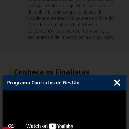
categoria valoriza trajetórias consistentes
de melhoria, dando oportunidade de
visibilidade a estados que, mesmo fora do
topo devido a fatores históricos e
socioeconômicos, apresentam avanços
estruturais e de impacto para a população.
Conheça os Finalistas
Programa Contratos de Gestão
Todo ano o CLP classifica seis boas práticas
semifinalistas para o Prêmio Excelência em
Competitividade. Dentre essas seis, três saem
vencedoras. O anúncio das vencedoras acontece
sempre no evento de lançamento do Ranking de
Competitividade dos Estados. O CLP também produz
vídeos das iniciativas finalistas, uma forma visual e