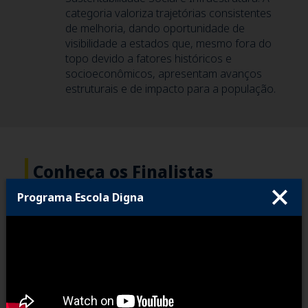
categoria valoriza trajetórias consistentes
de melhoria, dando oportunidade de
visibilidade a estados que, mesmo fora do
topo devido a fatores históricos e
socioeconômicos, apresentam avanços
estruturais e de impacto para a população.
Conheça os Finalistas
Programa Escola Digna
Todo ano o CLP classifica seis boas práticas
semifinalistas para o Prêmio Excelência em
Competitividade. Dentre essas seis, três saem
vencedoras. O anúncio das vencedoras acontece
sempre no evento de lançamento do Ranking de
Competitividade dos Estados. O CLP também produz
vídeos das iniciativas finalistas, uma forma visual e