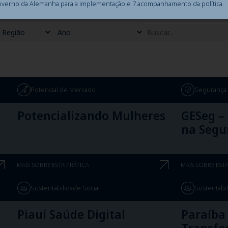
overno da Alemanha para a implementação e 7 acompanhamento da política.
Potencial de Mercado
Segurança 
Potencializando Mulheres
GESeg – 
na Segu
MAIS SOBRE ESTA PRÁTICA
MAIS SOBRE ESTA
Sustentabilidade Social
Sustentabil
Piauí Saúde Digital
Paraíba