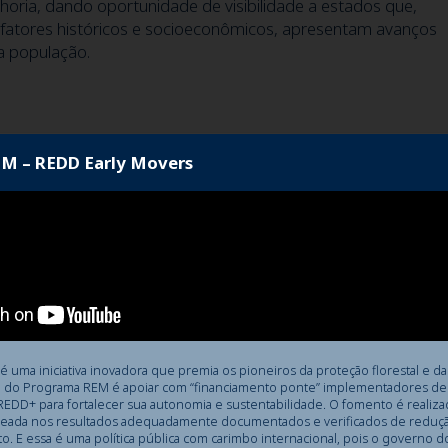
lhoria, dando oportunidade de visibilidade a estados que,
fatores históricos e socioeconômicos, apresentam avanços
a população.
M – REDD Early Movers
istas
icas semifinalistas para o Prêmio Excelência em Competitivida
uma iniciativa inovadora que premia os pioneiros da proteção florestal e da
s. O anúncio das vencedoras acontece sempre no evento de
ade do Programa REM é apoiar com “financiamento ponte” implementadores d
de dos Estados. O CLP também produz vídeos das iniciativa
 REDD+ para fortalecer sua autonomia e sustentabilidade. O fomento é realiz
eada nos resultados adequadamente documentados e verificados de reduç
te de mostrar como essas práticas se materializam em resulta
. E essa é uma política pública com carimbo internacional, pois o governo d
ecer de perto as soluções que se destacaram.