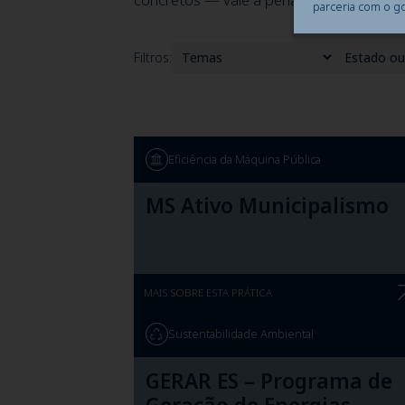
parceria com o g
Filtros:
Eficiência da Máquina Pública
MS Ativo Municipalismo
MAIS SOBRE ESTA PRÁTICA
Sustentabilidade Ambiental
GERAR ES – Programa de