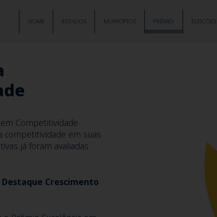
HOME
ESTADOS
MUNICÍPIOS
PRÊMIO
ELEIÇÕES
a
ade
 em Competitividade
a competitividade em suas
tivas já foram avaliadas
s
Destaque Crescimento