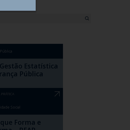
Pública
Gestão Estatística
rança Pública
 PRÁTICA
idade Social
 que Forma e