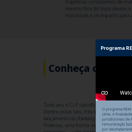
trajetórias consistentes de me
mesmo fora do topo devido a 
estruturais e de impacto para 
Programa RE
Conheça os Final
Todo ano o CLP classifica seis boas prát
O programa REM é 
Dentre essas seis, três saem vencedora
clima. A finalid
lançamento do Ranking de Competitivida
jurisdicionais de
remuneração bas
finalistas, uma forma visual e envolven
por desmatamento
concretos — vale a pena conferir e conh