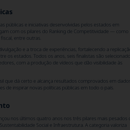
icas
cas públicas e iniciativas desenvolvidas pelos estados em
logam com os pilares do Ranking de Competitividade — como
iscal, entre outras.
divulgação e a troca de experiências, fortalecendo a replicaçã
e os estados. Todos os anos, seis finalistas são selecionado
edores, com a produção de vídeos que dão visibilidade às
asil que dá certo e alcança resultados comprovados em dados
 de inspirar novas políticas públicas em todo o país.
nto
çou nos últimos quatro anos nos três pilares mais pesados 
stentabilidade Social e Infraestrutura. A categoria valoriza