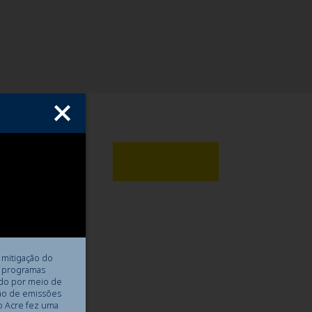
de.
 mitigação do
e programas
s
ado por meio de
ão de emissões
dos
o Acre fez uma